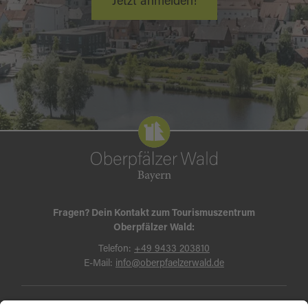
Jetzt anmelden!
Fragen? Dein Kontakt zum Tourismuszentrum
Oberpfälzer Wald:
Telefon:
+49 9433 203810
E-Mail:
info@oberpfaelzerwald.de
Presse
Partner-Bereich
Impressum
Kontakt