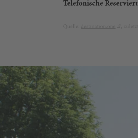
Telefonische Reservier
Quelle:
destination.one
, zulet