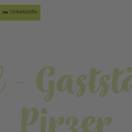
Unterkünfte
 - Gaststä
Pirzer