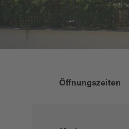
hotel-gaststaette-pirzer_web
Öffnungszeiten