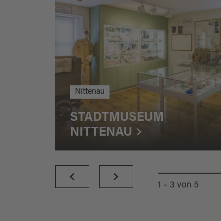
Nittenau
STADTMUSEUM
NITTENAU
1 - 3
von
5