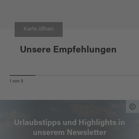
Karte öffnen
Burglengenfeld
Unsere Empfehlungen
OBERPFÄLZER
VOLKSKUNDEMUSEUM
1
von
5
Urlaubstipps und Highlights in
unserem Newsletter