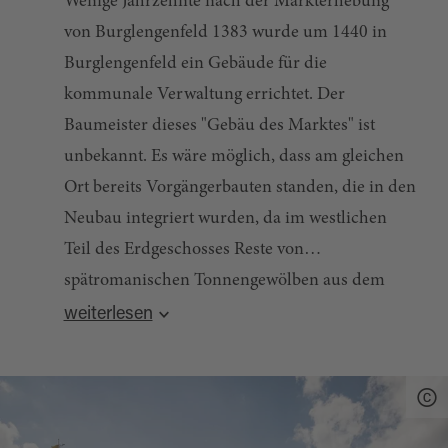
Wenige Jahrzehnte nach der Markterhebung
von Burglengenfeld 1383 wurde um 1440 in
Burglengenfeld ein Gebäude für die
kommunale Verwaltung errichtet. Der
Baumeister dieses "Gebäu des Marktes" ist
unbekannt. Es wäre möglich, dass am gleichen
Ort bereits Vorgängerbauten standen, die in den
Neubau integriert wurden, da im westlichen
Teil des Erdgeschosses Reste von
spätromanischen Tonnengewölben aus dem
Quelle:
destination.one
, zuletzt geändert am 05.03.2026
12./13. Jahrhundert noch heute vorhanden
weiterlesen
sind. Da sich 1573 die Bürger der Stadt über die
Baufälligkeit des ursprünglichen Gebäudes
beschwerten, begannen bald darauf umfassende
Um- und Neubauarbeiten, mit denen ein