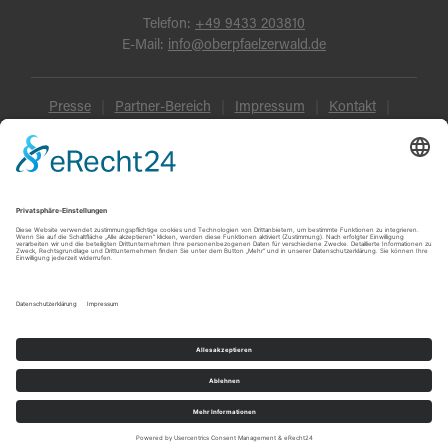
Telefon:
+49 9433 203810
E-Mail:
info@oberpfaelzerwald.de
Presse
Partner-Bereich
Impressum
Kontakt
Datenschutz
AGB und Reisebedingungen
Widerruf
Barrierefreiheit
© Oberpfälzer Wald 2026
Touren
Erlebnisse
Karte