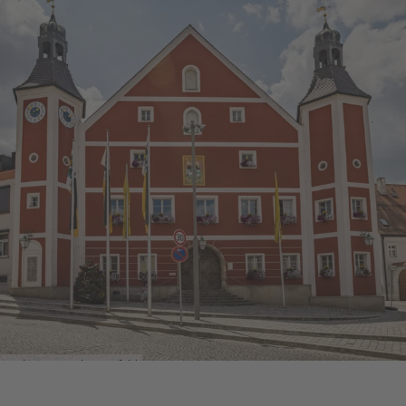
repräsentativer Renaissancebau entstand. Als
Architekt kann Leonard Greineisen aus
Burglengenfeld benannt werden. Seine
genauen Lebensdaten sind unbekannt, seine
Schaffenszeit als Architekt lag jedoch am Ende
des 16.Jahrhunderts. Das Rathaus war immer
für Verwaltungszwecke genutzt und
dementsprechend oft umgebaut worden. Nur
noch wenige Spuren zeugen von der
ursprünglichen Raumaufteilung und den
wechselnden Raumfunktionen. Neben den
bereits erwähnten Resten von spätromanischen
Tonnengewölbe aus dem 12./13. Jahrhundert
Rathaus Burglengenfeld
sind Fresken des 16. Jahrhunderts vor allem im