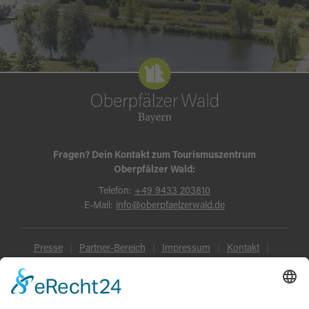
Fragen? Dein Kontakt zum Tourismuszentrum
Oberpfälzer Wald:
Telefon:
+49 9433 203810
E-Mail:
info@oberpfaelzerwald.de
Presse
Partner-Bereich
Impressum
Kontakt
Datenschutz
AGB und Reisebedingungen
Widerruf
Barrierefreiheit