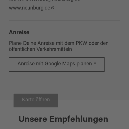
www.neunburg.de
Anreise
Plane Deine Anreise mit dem PKW oder den
öffentlichen Verkehrsmitteln
Anreise mit Google Maps planen
Karte öffnen
Neunburg vorm Wald
Unsere Empfehlungen
AUSSICHTSTURM AM
HIRSCHBERG