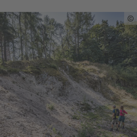
Es dauerte Millionen von Jahren bis durch
Verwitterung und Abtragungen die dadurch
entstandenen Quarzgänge, die härter als das
umgebende Gestein sind, aus der Umgebung
herausmodelliert wurden. Heute prägt der Pfahl
die Landschaft um den Hirschberg.
Der Hirschbergweg führt Wanderer durch das
Naturschutzgebiet am Pfahl entlang.