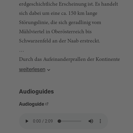
erdgeschichtliche Erscheinung ist. Es handelt
sich dabei um eine ca. 150 km lange
Störungslinie, die sich geradlinig vom
Mühlviertel in Oberösterreich bis
Schwarzenfeld an der Naab erstreckt.
Durch das Aufeinanderprallen der Kontinente
Quelle:
destination.one
, zuletzt geändert am 09.04.2026
brach die Gebirgsmasse des Bayerischen
weiterlesen
Waldes in Schollen. Diese wurden unter großen
Druck gegeneinander gerieben, wodurch ein
Audioguides
unterirdisches Kluftsystem entstand. Aus dem
Audioguide
Erdinneren drangen kochend heiße
Kieselsäurelösungen in das System aus und
kristallisierten.