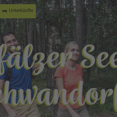
Unterkünfte
fälzer Se
chwandorf