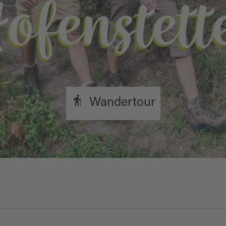
ofenstett
Wandertour