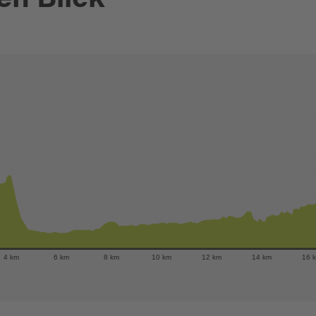
en Blick
4 km
6 km
8 km
10 km
12 km
14 km
16 