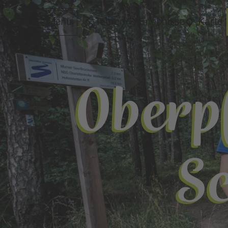
Menü
Touren
Erlebnisse
Karte
Oberp
S