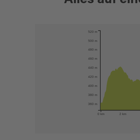
Alles auf ein
520 m
Karte öffnen
500 m
480 m
460 m
440 m
420 m
400 m
380 m
360 m
0 km
2 km