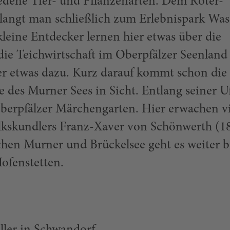
edene Tier- und Pflanzenarten. Dem Roter-
langt man schließlich zum Erlebnispark Was
kleine Entdecker lernen hier etwas über die
ie Teichwirtschaft im Oberpfälzer Seenland 
eder etwas dazu. Kurz darauf kommt schon die
e des Murner Sees in Sicht. Entlang seiner U
erpfälzer Märchengarten. Hier erwachen vi
lkskundlers Franz-Xaver von Schönwerth (1
hen Murner und Brückelsee geht es weiter b
ofenstetten.