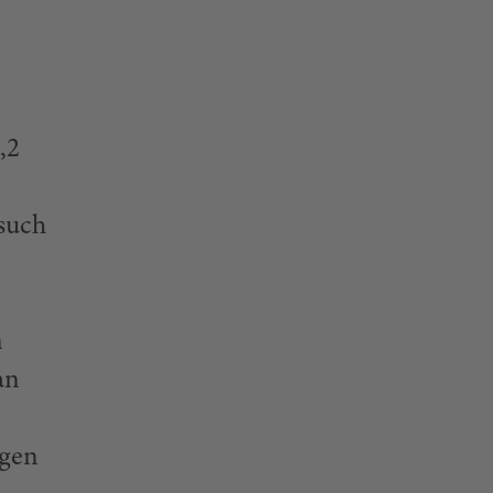
,2
such
n
an
igen