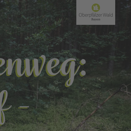
enweg:
 -