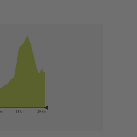
+
−
km
18 km
20 km