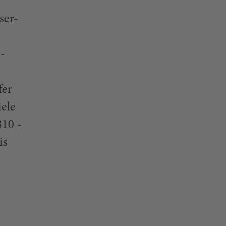
ser-
-
fer
ele
810 -
is