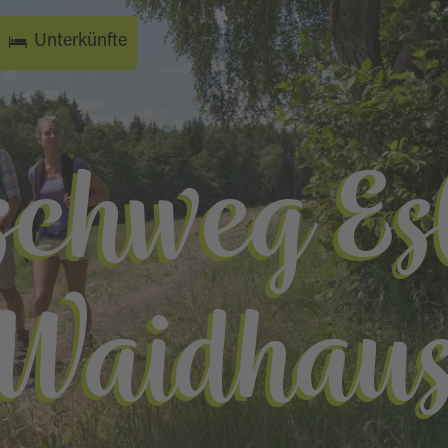
Unterkünfte
chweg Es
Waidhau