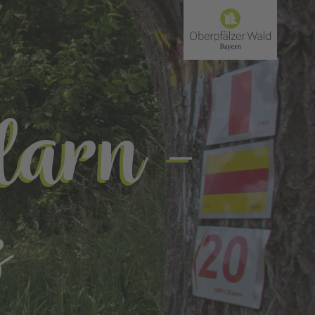
larn -
s