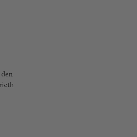
 den
rieth