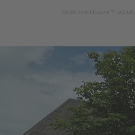
Quelle:
tourinfra.com
, zuletz