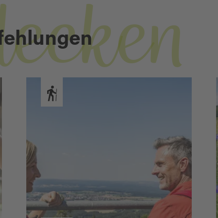
decken
fehlungen