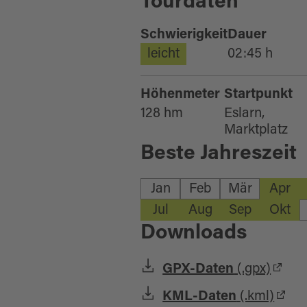
Tourdaten
Schwierigkeit
Dauer
leicht
02:45 h
Höhenmeter
Startpunkt
128 hm
Eslarn,
Marktplatz
Beste Jahreszeit
Jan
Feb
Mär
Apr
Jul
Aug
Sep
Okt
Downloads
GPX-Daten
(.gpx)
KML-Daten
(.kml)