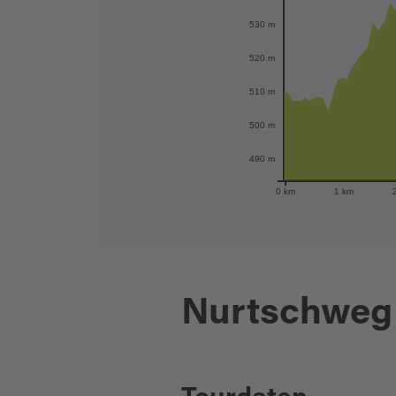
530 m
520 m
510 m
500 m
490 m
0 km
1 km
Nurtschweg 