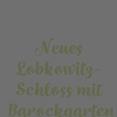
Neues
Lobkowitz-
Schloss mit
Barockgarten