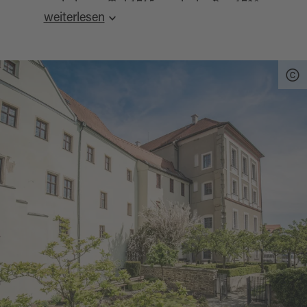
nach dessen Tod 1715 wurde der Bau 1720
weiterlesen
eingestellt. Zunächst wurde es als dreiflügelige
Anlage wie das Stammschloss Raudnitz an der
Elbe in Böhmen geplant, nach Vollendung des
ersten Flügels erfolgte kein Weiterbau, weshalb
das benachbarte Alte Schloss erhalten blieb.
1806 kam es durch Verkauf seitens der
Lobkowitzer in Besitz der Bayerischen Krone,
ab 1807 wurde es als Sitz des Landrichters und
danach ununterbrochen bis heute ist es Sitz des
Landratsamtes.
In der
zweiten Etage
liegen die
repräsentativen Räumlichkeiten
, wobei die in
ihrer Art in Mitteleuropa einmalige einstige