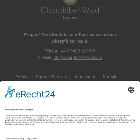
Fragen? Dein Kontakt zum Tourismuszentrum
Oberpfälzer Wald:
Telefon:
+49 9433 203810
E-Mail:
info@oberpfaelzerwald.de
Presse
Partner-Bereich
Impressum
Kontakt
Datenschutz
AGB und Reisebedingungen
Widerruf
Barrierefreiheit