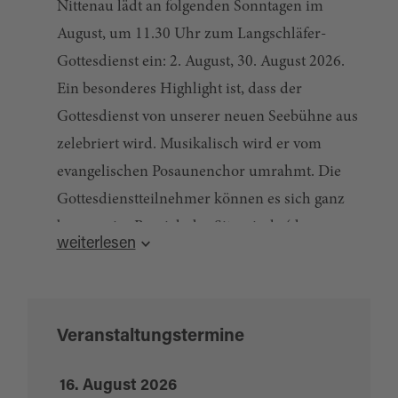
Nittenau lädt an folgenden Sonntagen im
August, um 11.30 Uhr zum Langschläfer-
Gottesdienst ein: 2. August, 30. August 2026.
Ein besonderes Highlight ist, dass der
Gottesdienst von unserer neuen Seebühne aus
zelebriert wird. Musikalisch wird er vom
evangelischen Posaunenchor umrahmt. Die
Gottesdienstteilnehmer können es sich ganz
bequem im Bereich der Sitzspirale (dem
weiterlesen
Kunstwerk am Kunst- und Wasserweg in der
Nähe der Weichselbrunner Brücke) machen
und den Gottesdienst verfolgen. Der
Veranstaltungstermine
Gottesdienst ist eine Einladung unseren Alltag
Bitte bringen Sie dafür eigene Sitzgelegenheiten
zu unterbrechen, auf Gottes Wort zu hören und
(Klappstuhl, Hocker oder Kissen) mit. Zum
16. August 2026
uns von seinem Geist ermutigen zu lassen.
Parken können Sie den Parkplatz bei der