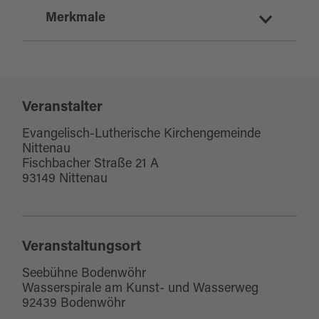
Merkmale
Zielgruppe Jugendliche
Zielgruppe Erwachsene
Zielgruppe Familien
Veranstalter
Zielgruppe Senioren
Evangelisch-Lutherische Kirchengemeinde
Nittenau
für Kinder (jedes Alter)
Fischbacher Straße 21 A
93149 Nittenau
Veranstaltungsort
Seebühne Bodenwöhr
Wasserspirale am Kunst- und Wasserweg
92439 Bodenwöhr