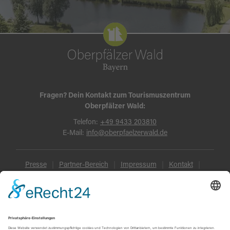
Fragen? Dein Kontakt zum Tourismuszentrum
Oberpfälzer Wald:
Telefon:
+49 9433 203810
E-Mail:
info@oberpfaelzerwald.de
Presse
Partner-Bereich
Impressum
Kontakt
Datenschutz
AGB und Reisebedingungen
Widerruf
Barrierefreiheit