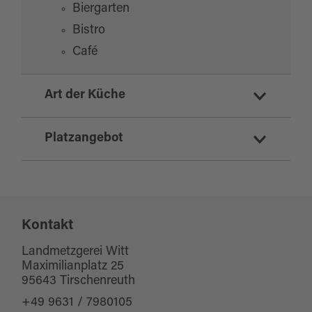
Biergarten
Bistro
Café
Art der Küche
deutsch
Platzangebot
international
regionale Küche
Sitzplätze Innenbereich:
80
Kontakt
Sitzplätze Außenbereich:
0
Landmetzgerei Witt
Maximilianplatz 25
95643 Tirschenreuth
+49 9631 / 7980105