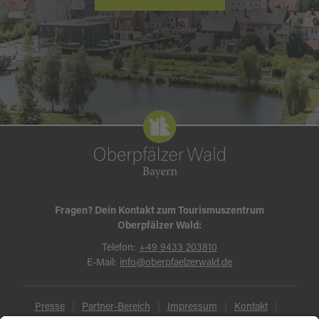
Fragen? Dein Kontakt zum Tourismuszentrum
Oberpfälzer Wald:
Telefon:
+49 9433 203810
E-Mail:
info@oberpfaelzerwald.de
Presse
Partner-Bereich
Impressum
Kontakt