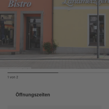
Landmetzgerei Witt
1
von
2
Öffnungszeiten