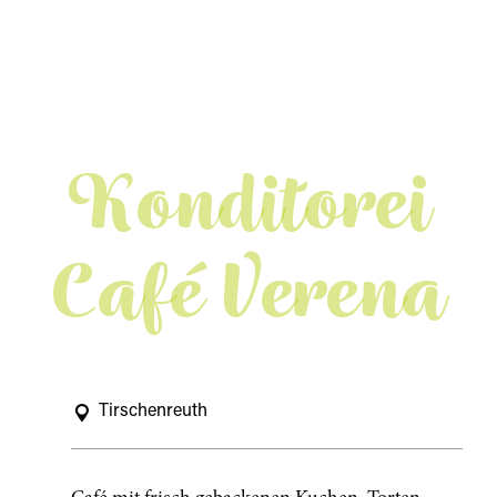
Konditorei
Café Verena
Tirschenreuth