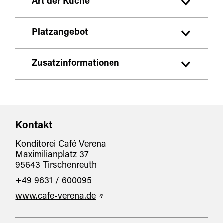
Art der Küche
deutsch
Platzangebot
sonstiges
Zusatzinformationen
Sitzplätze Innenbereich:
40
Sitzplätze Außenbereich:
60
Warme Mittagssnacks
Kontakt
Freitags immer Weinabend
Konditorei Café Verena
Maximilianplatz 37
95643 Tirschenreuth
+49 9631 / 600095
www.cafe-verena.de