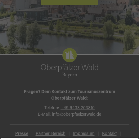
Fragen? Dein Kontakt zum Tourismuszentrum
Oberpfälzer Wald:
Telefon:
+49 9433 203810
E-Mail:
info@oberpfaelzerwald.de
Presse
Partner-Bereich
Impressum
Kontakt