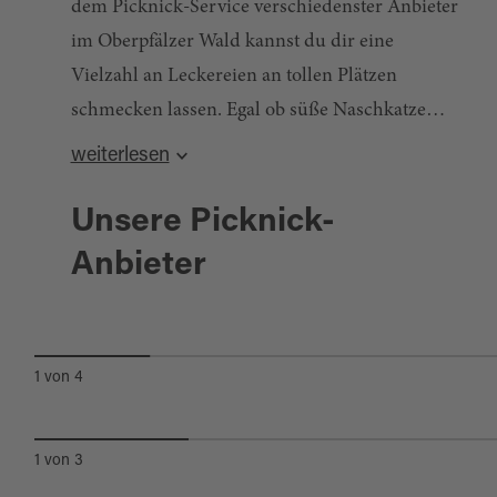
dem Picknick-Service verschiedenster Anbieter
im Oberpfälzer Wald kannst du dir eine
Vielzahl an Leckereien an tollen Plätzen
schmecken lassen. Egal ob süße Naschkatze
oder Fan von deftig bayerischen Schmankerl -
weiterlesen
da ist für jeden was dabei!
Unsere Picknick-
Anbieter
PICKNICK-SERVICE IN
MOOSBACH
PICKNICK-SERVICE
WALDSASSEN
1
von
4
1
von
3