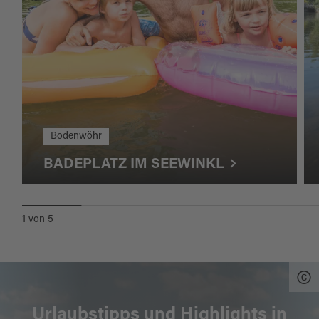
Bodenwöhr
BADEPLATZ IM SEEWINKL
1
von
5
Urlaubstipps und Highlights in