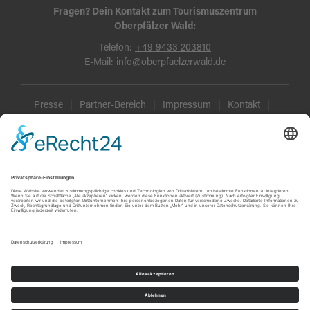
Fragen? Dein Kontakt zum Tourismuszentrum
Oberpfälzer Wald:
Telefon:
+49 9433 203810
E-Mail:
info@oberpfaelzerwald.de
Presse
Partner-Bereich
Impressum
Kontakt
Datenschutz
AGB und Reisebedingungen
Widerruf
Barrierefreiheit
© Oberpfälzer Wald 2026