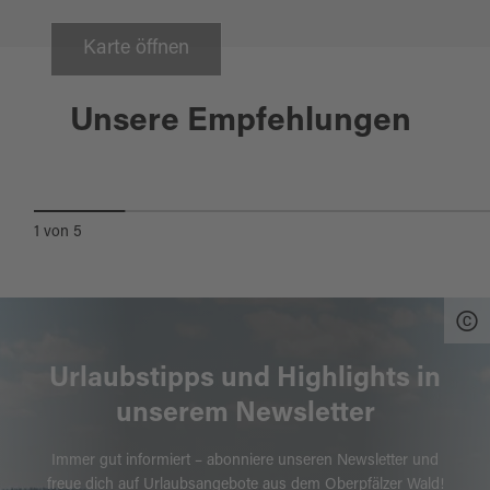
Karte öffnen
Schwandorf
12.09.2027
STADTFÜHRUNG: KNÖDEL, KUNZ
Unsere Empfehlungen
& KIRCHE AM TAG DES OFFENEN
DENKMALS
1
von
5
Urlaubstipps und Highlights in
unserem Newsletter
Immer gut informiert – abonniere unseren Newsletter und
freue dich auf Urlaubsangebote aus dem Oberpfälzer Wald!