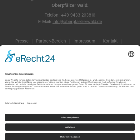
Oberpfälzer Wald:
Telefon:
+49 9433 203810
E-Mail:
info@oberpfaelzerwald.de
Presse
Partner-Bereich
Impressum
Kontakt
Datenschutz
AGB und Reisebedingungen
Widerruf
Barrierefreiheit
© Oberpfälzer Wald 2026