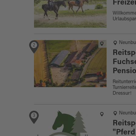
Freize
Willkomme
Urlaubspar
Neunbu
2
Reitsp
Fuchse
Pensi
Reitunterri
Turnierrei
Dressur!
Neunbu
3
Reitsp
"Pferd