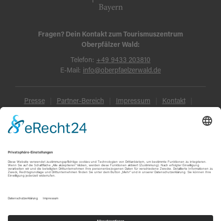
Fragen? Dein Kontakt zum Tourismuszentrum
Oberpfälzer Wald:
Telefon:
+49 9433 203810
E-Mail:
info@oberpfaelzerwald.de
Presse
Partner-Bereich
Impressum
Kontakt
Datenschutz
AGB und Reisebedingungen
Widerruf
Barrierefreiheit