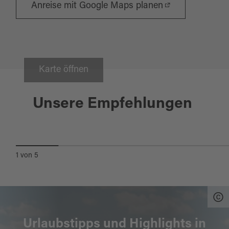
Anreise mit Google Maps planen
Karte öffnen
Eslarn
Unsere Empfehlungen
BIERERLEBNIS
KOMMUNBRAUHAUS ESLARN
1
von
5
Urlaubstipps und Highlights in