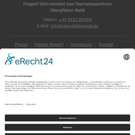
Fragen? Dein Kontakt zum Tourismuszentrum
Oberpfälzer Wald:
Telefon:
+49 9433 203810
E-Mail:
info@oberpfaelzerwald.de
Presse
Partner-Bereich
Impressum
Kontakt
Datenschutz
AGB und Reisebedingungen
Widerruf
Barrierefreiheit
© Oberpfälzer Wald 2026