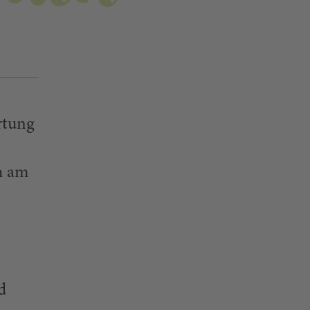
rtung
th am
d