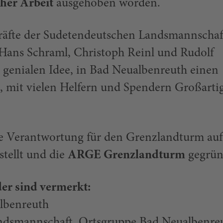
her Arbeit
ausgehoben worden.
räfte der Sudetendeutschen Landsmannschaf
 Hans Schraml, Christoph Reinl und Rudolf
 genialen Idee, in Bad Neualbenreuth einen
, mit vielen Helfern und Spendern Großarti
e Verantwortung für den Grenzlandturm auf
tellt und die
ARGE Grenzlandturm
gegrün
er sind vermerkt:
lbenreuth
dsmannschaft, Ortsgruppe Bad Neualbenre