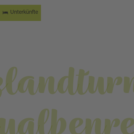
Unterkünfte
zlandtur
ualbenre