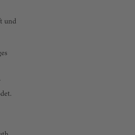
t und
ges
det.
uth