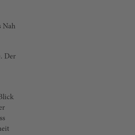
s Nah
. Der
Blick
er
ss
eit