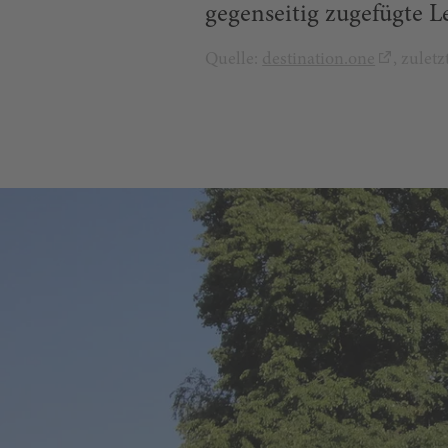
gegenseitig zugefügte L
Quelle:
destination.one
, zulet