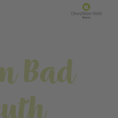
m Bad
uth