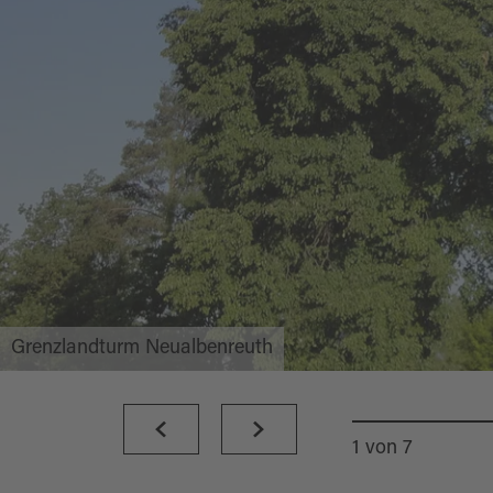
Grenzlandturm Neualbenreuth
1
von
7