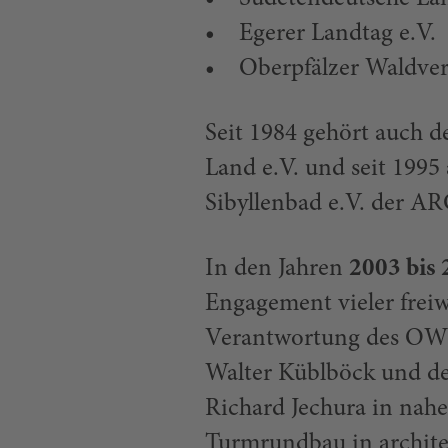
• Egerer Landtag e.V.
• Oberpfälzer Waldvere
Seit 1984 gehört auch 
Land e.V. und seit 199
Sibyllenbad e.V. der AR
In den Jahren
2003 bis
Engagement vieler freiwi
Verantwortung des OWV
Walter Küblböck und d
Richard Jechura in nahe
Turmrundbau in archit