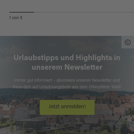
Bräugasse 6
92681 Erbendorf
1
von
5
Tel. +49 9682 / 182219-0
info@steinwald-allianz.de
www.steinwald-allianz.de
Stichworte: Steinwald
Urlaubstipps und Highlights in
Quelle:
tourinfra.com
, zuletzt geändert am 21.01.2025
unserem Newsletter
Immer gut informiert – abonniere unseren Newsletter und
freue dich auf Urlaubsangebote aus dem Oberpfälzer Wald!
Jetzt anmelden!