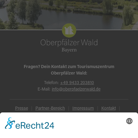
Fragen? Dein Kontakt zum Tourismuszentrum
Oberpfälzer Wald:
Telefon:
+49 9433 203810
E-Mail:
info@oberpfaelzerwald.de
Presse
Partner-Bereich
Impressum
Kontakt
Datenschutz
AGB und Reisebedingungen
Widerruf
Barrierefreiheit