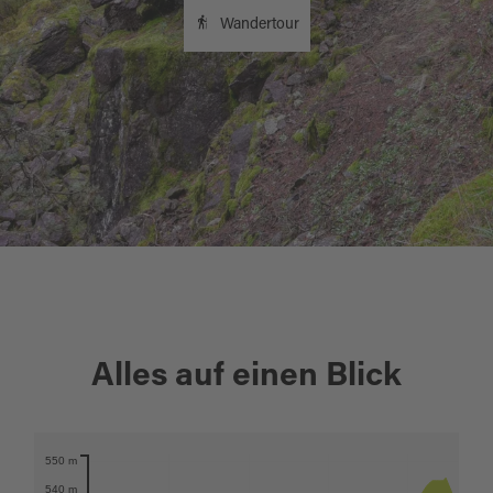
Wandertour
+
Alles auf einen Blick
−
550 m
Karte öffnen
540 m