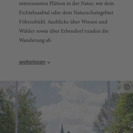
interessanten Plätzen in der Natur, wie dem
Fichtelnaabtal oder dem Naturschutzgebiet
Föhrenbühl. Ausblicke über Wiesen und
Wälder sowie über Erbendorf runden die
Wanderung ab.
Streckenverlauf:
Die Markierung führt vom
weiterlesen
Marktplatz Erbendorf bergab in Richtung
Übrigens: Am gleichen Startpunkt beginnt eine
Kaiserberg und über die Bergwerkstraße
weitere Geologische Wanderung, deren
stadtauswärts. Ein asphaltierter Weg leitet bis
Markierung (roter Punkt auf weißen
Grötschenreuth entlang der wunderschönen
Hintergrund) in südwestlicher Richtung nach
Fichtelnaab. Am Ortsrand von Grötschenreuth
Schadenreuth, in den Hessenreuther Wald und
befindet sich das Naturschutzgebiet
entlang des Galgenbachs führt.
Föhrenbühl, das du auf schmalen Waldwegen
durchquerst. Der hier vorkommende