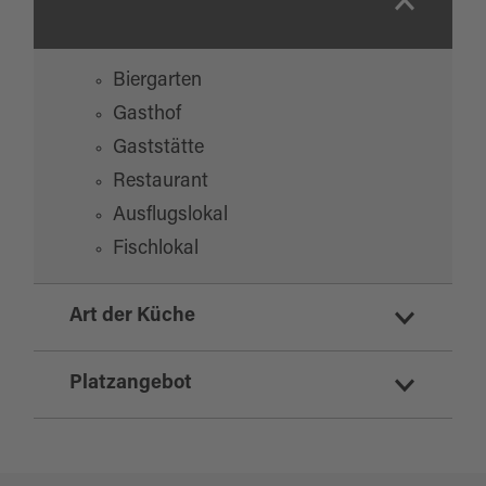
Biergarten
Gasthof
Gaststätte
Restaurant
Ausflugslokal
Fischlokal
Art der Küche
deutsch
Platzangebot
international
vegetarisch
Sitzplätze Innenbereich:
50
regionale Küche