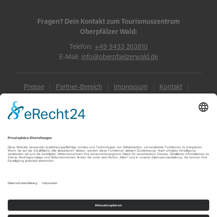
Fragen? Dein Kontakt zum Tourismuszentrum
Oberpfälzer Wald:
Telefon:
+49 9433 203810
E-Mail:
info@oberpfaelzerwald.de
Presse
Partner-Bereich
Impressum
Kontakt
Datenschutz
AGB und Reisebedingungen
Widerruf
Barrierefreiheit