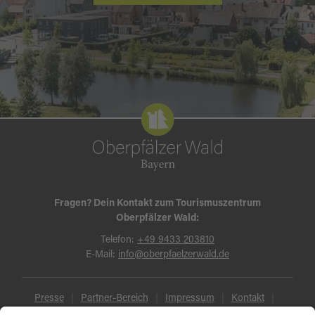
Fragen? Dein Kontakt zum Tourismuszentrum
Oberpfälzer Wald:
Telefon:
+49 9433 203810
E-Mail:
info@oberpfaelzerwald.de
Presse
Partner-Bereich
Impressum
Kontakt