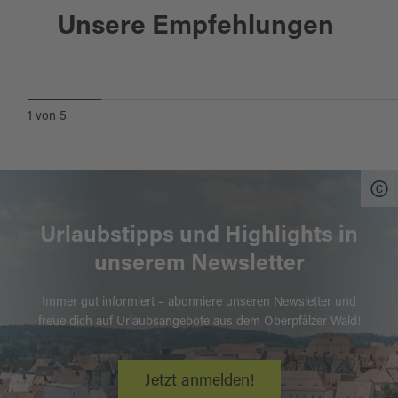
Unsere Empfehlungen
AUF UND AB DURCHS
NATURPARKLAND
1
von
5
Urlaubstipps und Highlights in
unserem Newsletter
Immer gut informiert – abonniere unseren Newsletter und
freue dich auf Urlaubsangebote aus dem Oberpfälzer Wald!
Jetzt anmelden!