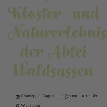
Kloster- und
Naturerlebni
der Abtei
Waldsassen
Sonntag, 16. August 2026
14:00 - 15:00 Uhr
Waldsassen