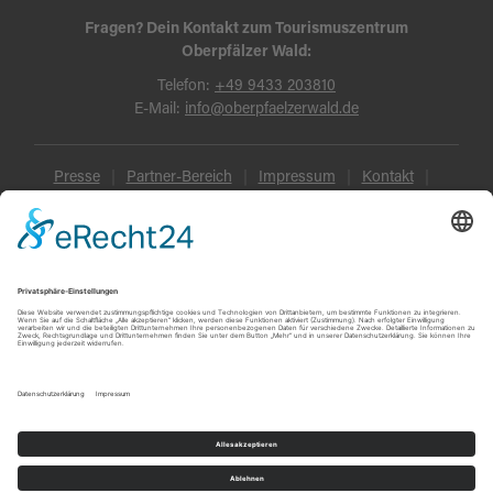
Fragen? Dein Kontakt zum Tourismuszentrum
Oberpfälzer Wald:
Telefon:
+49 9433 203810
E-Mail:
info@oberpfaelzerwald.de
Presse
Partner-Bereich
Impressum
Kontakt
Datenschutz
AGB und Reisebedingungen
Widerruf
Barrierefreiheit