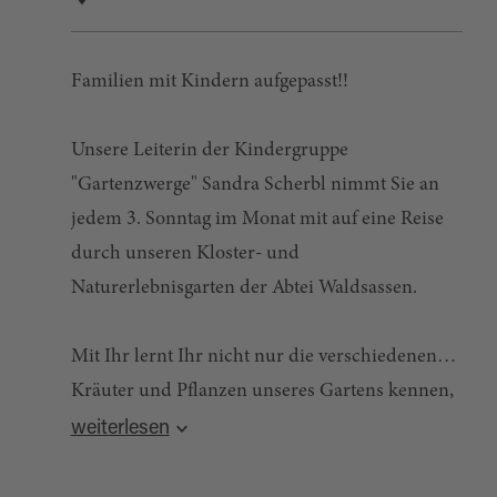
Familien mit Kindern aufgepasst!!
Unsere Leiterin der Kindergruppe
"Gartenzwerge" Sandra Scherbl nimmt Sie an
jedem 3. Sonntag im Monat mit auf eine Reise
durch unseren Kloster- und
Naturerlebnisgarten der Abtei Waldsassen.
Mit Ihr lernt Ihr nicht nur die verschiedenen
Kräuter und Pflanzen unseres Gartens kennen,
Quelle:
destination.one
, zuletzt geändert am 13.05.2026
sondern Sie nimmt Euch mit in die Welt der
weiterlesen
Sinne. Wir probieren die Früchte und Kräuter
je nach Jahreszeit, suchen verschiedene Düfte