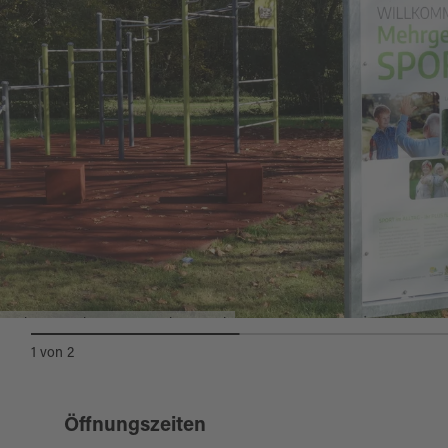
MehrgenerationenSPORTplatz-Bruck
1
von
2
Öffnungszeiten