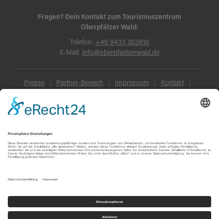
Fragen? Dein Kontakt zum Tourismuszentrum
Oberpfälzer Wald:
Telefon:
+49 9433 203810
E-Mail:
info@oberpfaelzerwald.de
Presse
Partner-Bereich
Impressum
Kontakt
Datenschutz
AGB und Reisebedingungen
Widerruf
Barrierefreiheit