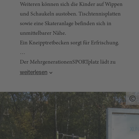
Weiteren können sich die Kinder auf Wippen
und Schaukeln austoben. Tischtennisplatten
sowie eine Skateranlage befinden sich in
unmittelbarer Nähe.
Ein Kneipptretbecken sorgt für Erfrischung.
Der MehrgenerationenSPORTplatz lädt zu
Quelle:
destination.one
, zuletzt geändert am 31.05.2026
einem Besuch mit der ganzen Familie ein und
weiterlesen
verspricht Unterhaltung, Spiel, Spaß und
Bewegung für alle Altersgruppen.