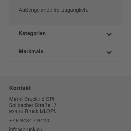
Außengelände frei zugänglich.
Kategorien
Funsport
Merkmale
Kinderspielplätze
Fitness
Eignung
Sport und Freizeit
Kontakt
für jedes Wetter
Markt Bruck i.d.OPf.
Sollbacher Straße 17
92436 Bruck i.d.OPf.
+49 9434 / 94120
info@bruck.eu