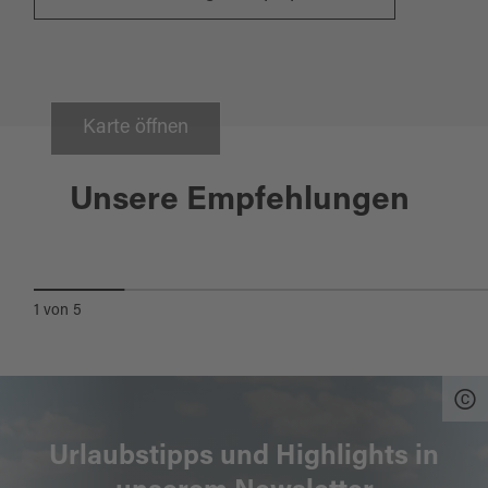
Karte öffnen
Schwandorf
KATHOLISCHE PFARRKIRCHE ST.
Unsere Empfehlungen
PETER UND PAUL
WIEFELSDORF
1
von
5
Urlaubstipps und Highlights in