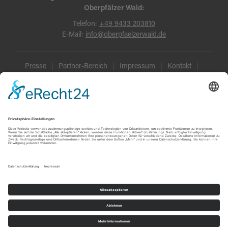
Oberpfälzer Wald:
Telefon:
+49 9433 203810
E-Mail:
info@oberpfaelzerwald.de
Presse
Partner-Bereich
Impressum
Kontakt
Datenschutz
AGB und Reisebedingungen
Widerruf
Barrierefreiheit
© Oberpfälzer Wald 2026