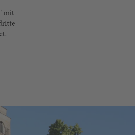
" mit
ritte
et.