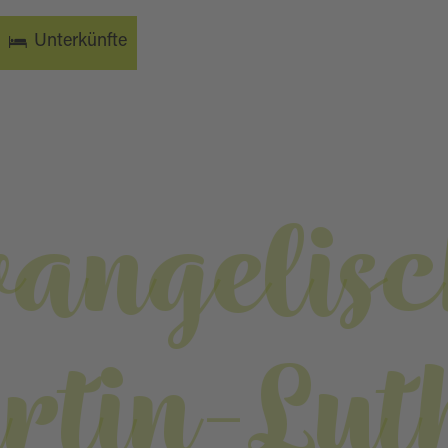
Unterkünfte
vangelisc
tin-Lut