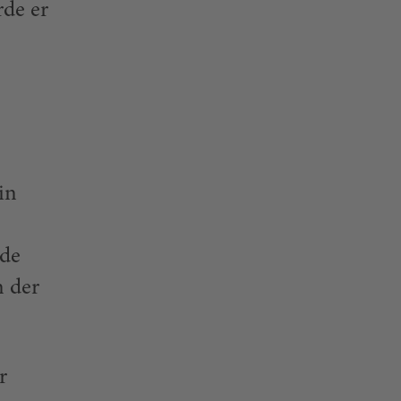
rde er
in
rde
n der
r