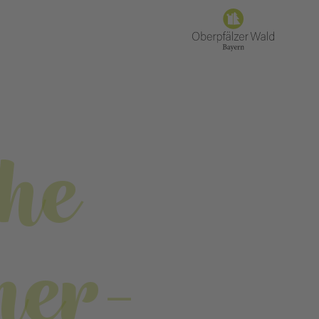
he
her-