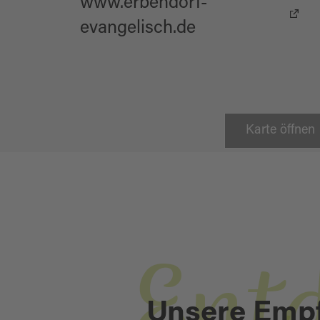
www.erbendorf-
evangelisch.de
Karte öffnen
Unsere Emp