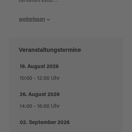
herstellen kann.
Quelle:
destination.one
, zuletzt geändert am 21.04.2026
Dauer ca. 2,5 h, Kosten: 15,00 € pro Person
weiterlesen
Treffpunkt: Außenaufzug Sibyllenbad
Anmeldung in der Gäste-Information bis zum
Vortag unter Tel. 09638 933-250
Veranstaltungstermine
19. August 2026
10:00 - 12:00 Uhr
26. August 2026
14:00 - 16:00 Uhr
02. September 2026