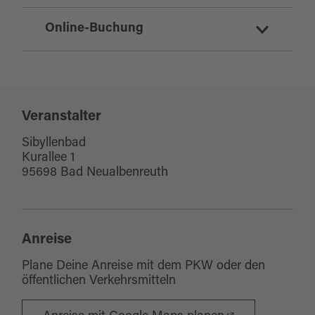
Sport/Freizeit
Online-Buchung
Gesundheit/Wellness
Tickets für diese Veranstaltung online
buchen
Veranstalter
Sibyllenbad
Kurallee 1
95698 Bad Neualbenreuth
Anreise
Plane Deine Anreise mit dem PKW oder den
öffentlichen Verkehrsmitteln