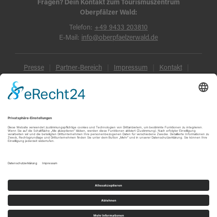
Fragen? Dein Kontakt zum Tourismuszentrum
Oberpfälzer Wald:
Telefon:
+49 9433 203810
E-Mail:
info@oberpfaelzerwald.de
Presse
Partner-Bereich
Impressum
Kontakt
Datenschutz
AGB und Reisebedingungen
Widerruf
Barrierefreiheit
© Oberpfälzer Wald 2026