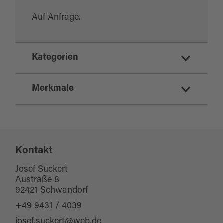
Auf Anfrage.
Kategorien
Tier-Freigelände
Merkmale
Naturinformationen
Erlebnisangebot
Eignung
Ausflugsziele
Kontakt
für Familien
für Gruppen
Josef Suckert
Austraße 8
für Kinder (6-10 Jahre)
92421 Schwandorf
für Kinder (ab 10 Jahre)
+49 9431 / 4039
josef.suckert@web.de