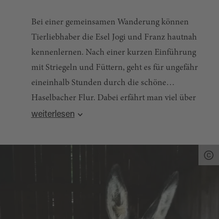
Bei einer gemeinsamen Wanderung können
Tierliebhaber die Esel Jogi und Franz hautnah
kennenlernen. Nach einer kurzen Einführung
mit Striegeln und Füttern, geht es für ungefähr
eineinhalb Stunden durch die schöne
Haselbacher Flur. Dabei erfährt man viel über
Quelle:
destination.one
, zuletzt geändert am 14.05.2024
die Tiere, Natur und die Landwirtschaft im
weiterlesen
Oberpfälzer Wald. Verewigt wird die
Eselwanderung zum Schluss mit einem
Fotoshooting mit den Langohren.