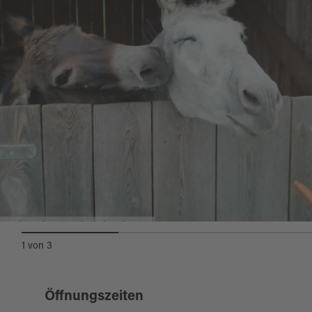
Eselwanderung mit Jogi und Franz
1
von
3
Öffnungszeiten