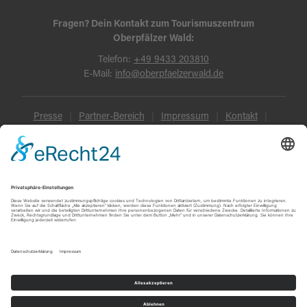
Fragen? Dein Kontakt zum Tourismuszentrum
Oberpfälzer Wald:
Telefon:
+49 9433 203810
E-Mail:
info@oberpfaelzerwald.de
Presse
Partner-Bereich
Impressum
Kontakt
Datenschutz
AGB und Reisebedingungen
Widerruf
Barrierefreiheit