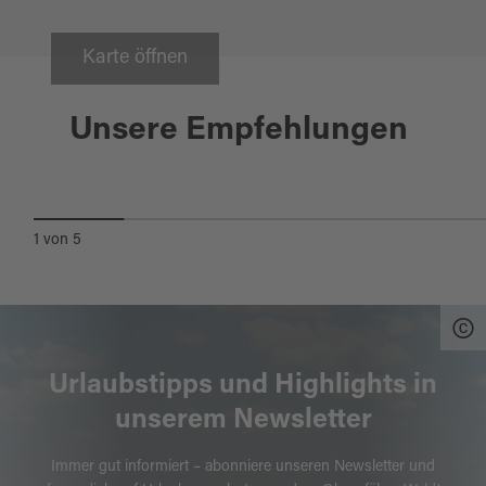
Karte öffnen
Luhe-Wildenau
Unsere Empfehlungen
"FIRST CLASS" GOLFPLATZ
SCHWANHOF
1
von
5
Urlaubstipps und Highlights in
unserem Newsletter
Immer gut informiert – abonniere unseren Newsletter und