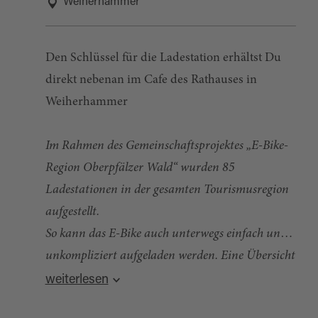
Weiherhammer
Den Schlüssel für die Ladestation erhältst Du
direkt nebenan im Cafe des Rathauses in
Weiherhammer
Im Rahmen des Gemeinschaftsprojektes „E-Bike-
Region Oberpfälzer Wald“ wurden 85
Ladestationen in der gesamten Tourismusregion
aufgestellt.
So kann das E-Bike auch unterwegs einfach und
unkompliziert aufgeladen werden. Eine Übersicht
Quelle:
destination.one
, zuletzt geändert am 27.09.2024
über die
Ladestationen
in der Region sowie
weiterlesen
Tourenvorschläge findet man im
Radl-Navi
des