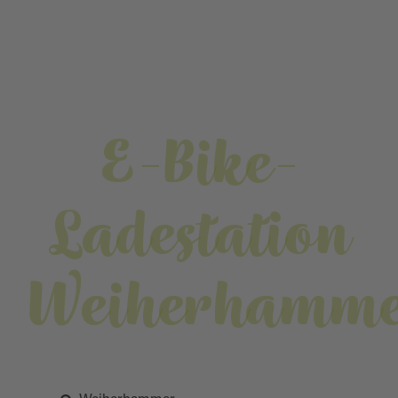
E-Bike-
Ladestation
Weiherhamm