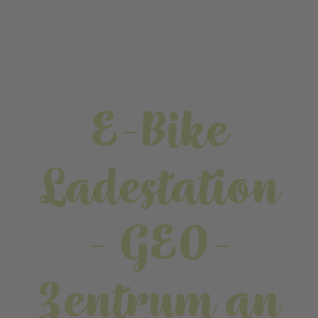
E-Bike
Ladestation
- GEO-
Zentrum an