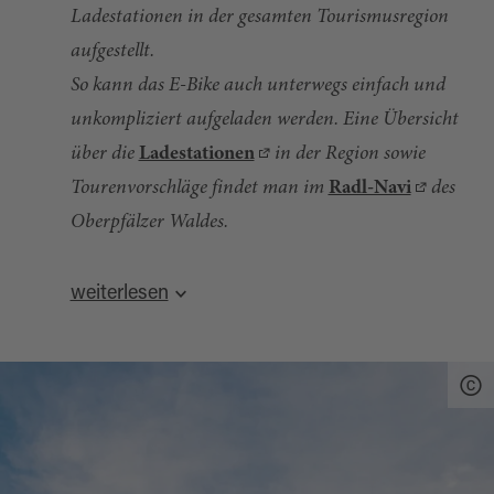
Ladestationen in der gesamten Tourismusregion
aufgestellt.
So kann das E-Bike auch unterwegs einfach und
unkompliziert aufgeladen werden. Eine Übersicht
über die
Ladestationen
in der Region sowie
Tourenvorschläge findet man im
Radl-Navi
des
Oberpfälzer Waldes.
Quelle:
destination.one
, zuletzt geändert am 21.10.2025
weiterlesen