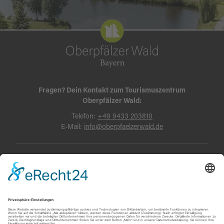
Fragen? Dein Kontakt zum Tourismuszentrum
Oberpfälzer Wald:
Telefon:
+49 9433 203810
E-Mail:
info@oberpfaelzerwald.de
Presse
Partner-Bereich
Impressum
Kontakt
Datenschutz
AGB und Reisebedingungen
Widerruf
Barrierefreiheit