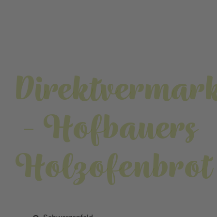
Direktvermark
- Hofbauers
Holzofenbrot