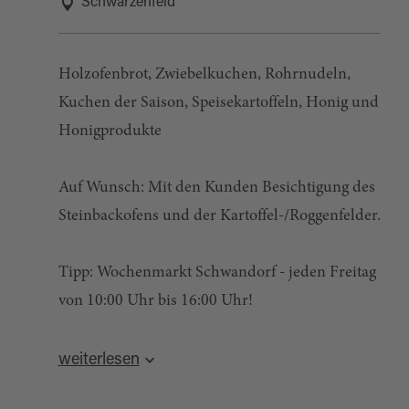
Schwarzenfeld
Holzofenbrot, Zwiebelkuchen, Rohrnudeln,
Kuchen der Saison, Speisekartoffeln, Honig und
Honigprodukte
Auf Wunsch: Mit den Kunden Besichtigung des
Steinbackofens und der Kartoffel-/Roggenfelder.
Tipp: Wochenmarkt Schwandorf - jeden Freitag
von 10:00 Uhr bis 16:00 Uhr!
Quelle:
destination.one
, zuletzt geändert am 14.05.2024
weiterlesen