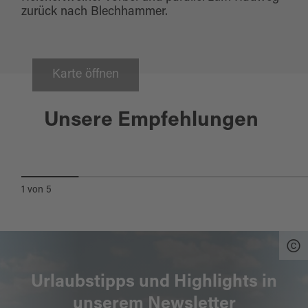
zurück nach Blechhammer.
Karte öffnen
Neukirchen-Balbini
Unsere Empfehlungen
WALDLEHRPFAD POSTLOHE
1
von
5
Urlaubstipps und Highlights in
unserem Newsletter