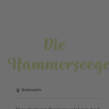
Die
Hammerseegei
Bodenwöhr