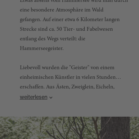
Etwas abseits vom Hammersee wird man durch
eine besondere Atmosphäre im Wald
gefangen. Auf einer etwa 6 Kilometer langen
Strecke sind ca. 50 Tier- und Fabelwesen
entlang des Wegs verteilt: die
Hammerseegeister.
Liebevoll wurden die "Geister" von einem
einheimischen Künstler in vielen Stunden
erschaffen. Aus Ästen, Zweiglein, Eicheln,
Quelle:
destination.one
, zuletzt geändert am 13.01.2026
Schrauben und Wurzeln wurden diese
weiterlesen
einmaligen Figuren gestaltet – und es kommen
immer wieder neue dazu!