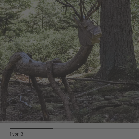
Die Hammerseegeister in Bodenwöhr
1
von
3