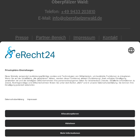
Oberpfälzer Wald:
Telefon:
+49 9433 203810
E-Mail:
info@oberpfaelzerwald.de
Presse
Partner-Bereich
Impressum
Kontakt
Datenschutz
AGB und Reisebedingungen
Widerruf
Barrierefreiheit
© Oberpfälzer Wald 2026