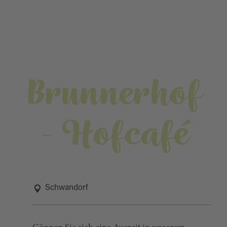
Brunnerhof
- Hofcafé
Schwandorf