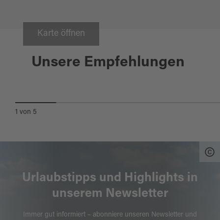
Schwandorf
Karte öffnen
SV SCHWANDORF-
Unsere Empfehlungen
ETTMANNSDORF
VEREINSHEIM
1
von
5
Urlaubstipps und Highlights in
unserem Newsletter
Immer gut informiert – abonniere unseren Newsletter und