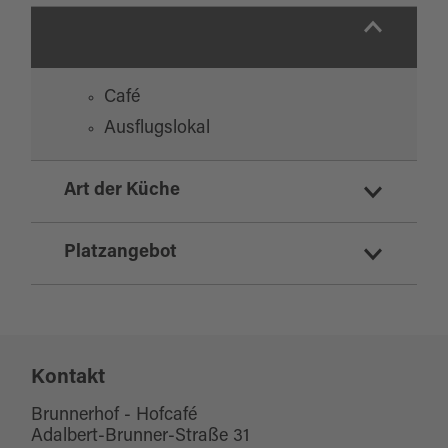
Café
Ausflugslokal
Art der Küche
regionale Küche
Platzangebot
Sitzplätze Innenbereich:
50
Kontakt
Sitzplätze Außenbereich:
20
Brunnerhof - Hofcafé
Adalbert-Brunner-Straße 31