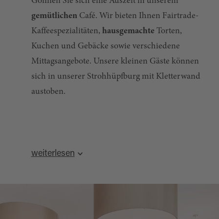
Gönnen Sie sich eine Auszeit in unserem
gemütlichen
Café. Wir bieten Ihnen Fairtrade-
Kaffeespezialitäten,
hausgemachte
Torten,
Kuchen und Gebäcke sowie verschiedene
Mittagsangebote. Unsere kleinen Gäste können
sich in unserer Strohhüpfburg mit Kletterwand
austoben.
weiterlesen
Wir backen wöchentlich frisch
Küchel und Spotzn
, diese sind ab 9 Uhr im
Laden und Café erhältlich. An Kirwa- und
Festtagen gibt es auch Hefezöpfe.