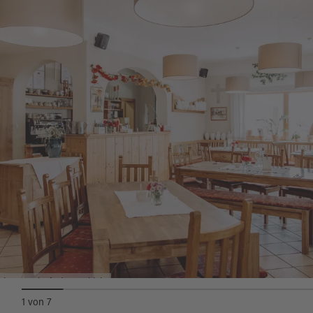
Wir freuen uns auf Ihren Besuch!
Quelle:
destination.one
, zuletzt geändert am 03.11.2025
brunnerhof-nj-088_klein
1
von
7