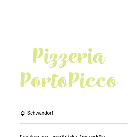
Pizzeria
PortoPicco
Schwandorf