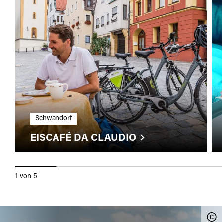
Schwandorf
EISCAFÉ DA CLAUDIO
1
von
5