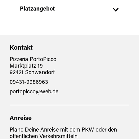
italienisch
Platzangebot
mediterran
Sitzplätze Innenbereich:
100
Kontakt
Sitzplätze Außenbereich:
50
Pizzeria PortoPicco
Marktplatz 19
92421 Schwandorf
09431-9986963
portopicco@web.de
Anreise
Plane Deine Anreise mit dem PKW oder den
öffentlichen Verkehrsmitteln