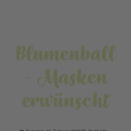
Blumenball
- Masken
erwünscht