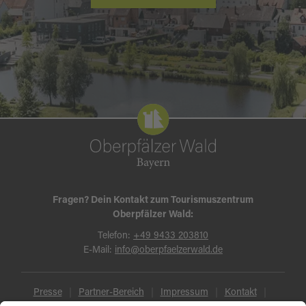
Fragen? Dein Kontakt zum Tourismuszentrum
Oberpfälzer Wald:
Telefon:
+49 9433 203810
E-Mail:
info@oberpfaelzerwald.de
Presse
Partner-Bereich
Impressum
Kontakt