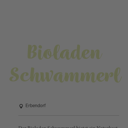
Bioladen
Schwammerl
Erbendorf