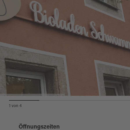
Bioladen Schwammerlin Erbendorf
1
von
4
Öffnungszeiten