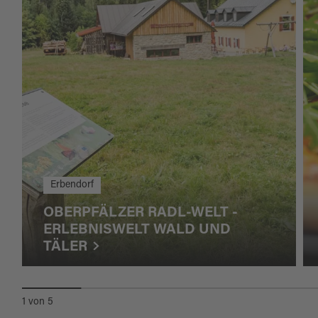
Erbendorf
OBERPFÄLZER RADL-WELT -
ERLEBNISWELT WALD UND
TÄLER
1
von
5