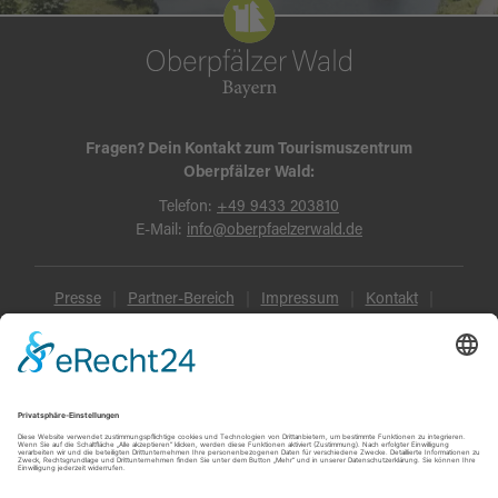
Fragen? Dein Kontakt zum Tourismuszentrum
Oberpfälzer Wald:
Telefon:
+49 9433 203810
E-Mail:
info@oberpfaelzerwald.de
Presse
Partner-Bereich
Impressum
Kontakt
Datenschutz
AGB und Reisebedingungen
Widerruf
Barrierefreiheit