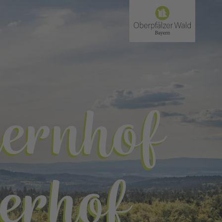
uernhof
gerhof