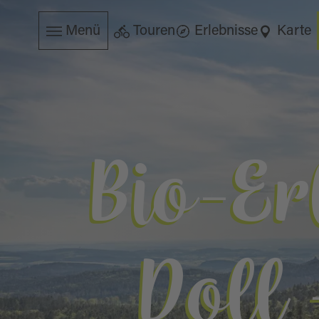
Menü
Touren
Erlebnisse
Karte
Bio-Er
Doll 