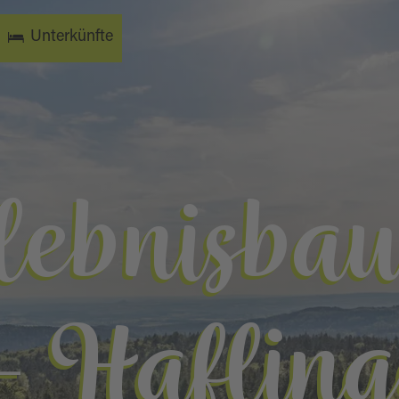
Unterkünfte
lebnisba
- Haflin