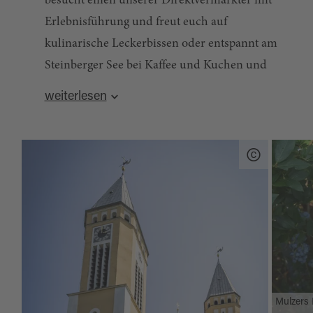
besucht einen unserer Direktvermarkter mit
Erlebnisführung und freut euch auf
kulinarische Leckerbissen oder entspannt am
Steinberger See bei Kaffee und Kuchen und
erklimmt die Erlebnisholzkugel auf eigene
weiterlesen
Faust.
Mulzers 