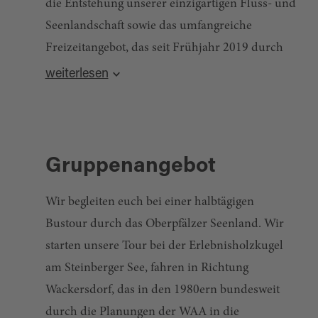
die Entstehung unserer einzigartigen Fluss- und
Seenlandschaft sowie das umfangreiche
Freizeitangebot, das seit Frühjahr 2019 durch
die größte begehbare Erlebnisholzkugel der
weiterlesen
Welt ergänzt wird. Auf Wunsch sind natürlich
auch weitere Führungen in anderen Bereichen
des Oberpfälzer Seenlandes möglich.
Gruppenangebot
Wir begleiten euch bei einer halbtägigen
Bustour durch das Oberpfälzer Seenland. Wir
starten unsere Tour bei der Erlebnisholzkugel
am Steinberger See, fahren in Richtung
Wackersdorf, das in den 1980ern bundesweit
durch die Planungen der WAA in die