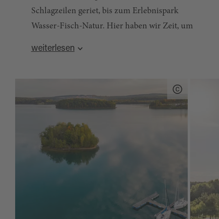
Schlagzeilen geriet, bis zum Erlebnispark
Wasser-Fisch-Natur. Hier haben wir Zeit, um
auszusteigen und das herrliche Gelände zu
weiterlesen
erkunden. Anschließend geht´s weiter direkt an
den Murner See, wo wir im Restaurant Seaside -
mit Blick auf den mediterran anmutenden See -
gemütlich Mittagessen können. Schaut euch an,
wie wunderbar die Transformation vom
Braunkohlerevier zum Freizeitparadies
gelingen kann.