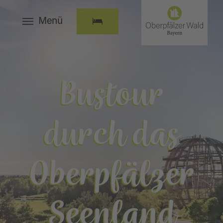
Menü
Bustour
durch das
Oberpfälzer
Seenland