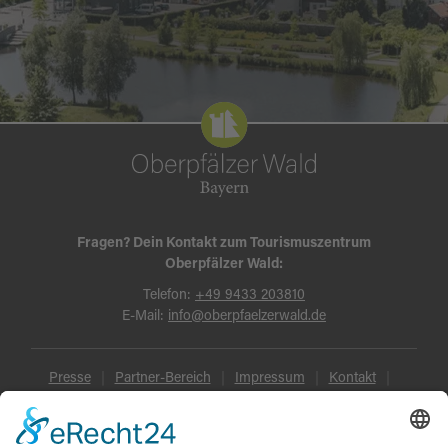
Fragen? Dein Kontakt zum Tourismuszentrum
Oberpfälzer Wald:
Telefon:
+49 9433 203810
E-Mail:
info@oberpfaelzerwald.de
Presse
Partner-Bereich
Impressum
Kontakt
Datenschutz
AGB und Reisebedingungen
Widerruf
Barrierefreiheit