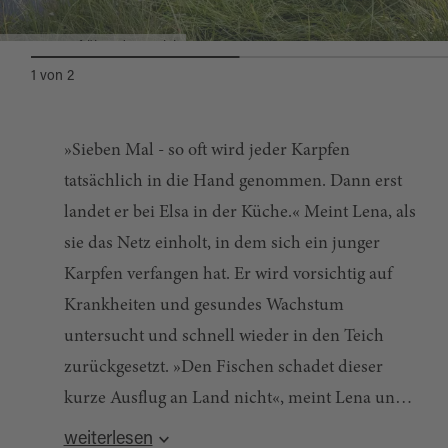
Netzauswurf über dem Teich
1
von
2
»Sieben Mal - so oft wird jeder Karpfen
tatsächlich in die Hand genommen. Dann erst
landet er bei Elsa in der Küche.« Meint Lena, als
sie das Netz einholt, in dem sich ein junger
Karpfen verfangen hat. Er wird vorsichtig auf
Krankheiten und gesundes Wachstum
untersucht und schnell wieder in den Teich
zurückgesetzt. »Den Fischen schadet dieser
kurze Ausflug an Land nicht«, meint Lena und
kann somit sicher sein, dass es den Fischen gut
weiterlesen