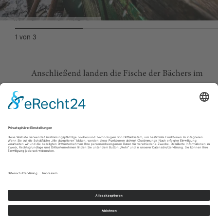
Traditionelles Karpfen Abfischen
1
von
3
Anschließend landen die Fische der Bächers im
Fischladen oder im Fischerstüberl bei Elsa in
der Küche, wo sie in eins ihrer vielen köstlichen
Gerichte verwandelt werden. Mehr Frische und
Regionalität geht nicht.
Das könnte dich noch
Wiesau
interessieren
FISCHERSTÜBERL