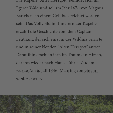
Die Kapelle "Alter Herrgott" befindet sich im
Egerer Wald und soll im Jahr 1676 von Magnus
Bartels nach einem Gelübte errichtet worden
sein. Das Votivbild im Innerern der Kapelle
erzählt die Geschichte vom dem Capitän-
Leutnant, der sich einst in der Wildnis verirrte
und in seiner Not den "Alten Herrgott" anrief.
Daraufhin erschien ihm im Traum ein Hirsch,
der ihn wieder nach Hause führte. Zudem
wurde Am 6. Juli 1846 Mähring von einem
Quelle:
destination.one
, zuletzt geändert am 03.06.2025
schweren Unwetter heimgesucht. Die
weiterlesen
Mähringer gelobten daraufhin, immer am
ersten Juliwochenende eine Fußwallfahrt zur
Kapelle "Alter Herrgott", was bis heute
eingehalten wird.