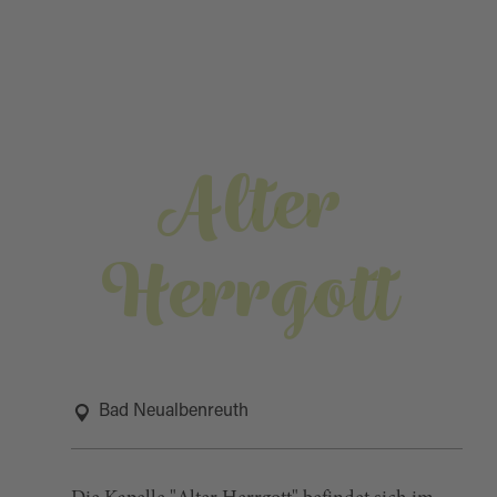
Alter
Herrgott
Bad Neualbenreuth