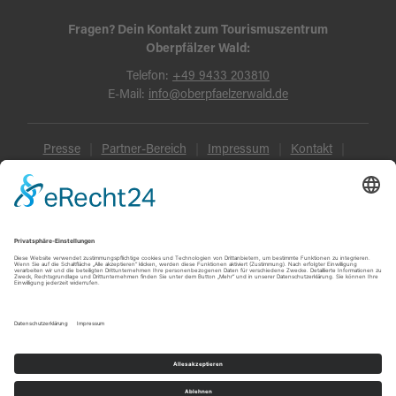
Fragen? Dein Kontakt zum Tourismuszentrum
Oberpfälzer Wald:
Telefon:
+49 9433 203810
E-Mail:
info@oberpfaelzerwald.de
Presse
Partner-Bereich
Impressum
Kontakt
Datenschutz
AGB und Reisebedingungen
Widerruf
Barrierefreiheit