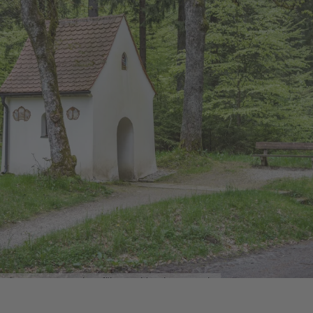
Eine schöne Erzählung dieser Sage findet
man auch hier:
https://www.youtube.com/watch?
v=-2dTepvdLik
Alter Herrgott © Oberpfälzer Wald / Thomas Kujat