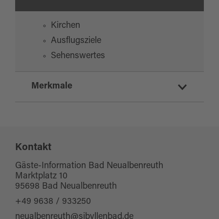
Kirchen
Ausflugsziele
Sehenswertes
Merkmale
Eignung
Kontakt
für Familien
für Schulklassen
Gäste-Information Bad Neualbenreuth
Marktplatz 10
für Gruppen
95698 Bad Neualbenreuth
Haustiere erlaubt
+49 9638 / 933250
neualbenreuth@sibyllenbad.de