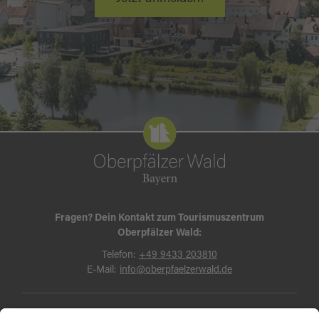
Fragen? Dein Kontakt zum Tourismuszentrum
Oberpfälzer Wald:
Telefon:
+49 9433 203810
E-Mail:
info@oberpfaelzerwald.de
Presse
Partner-Bereich
Impressum
Kontakt