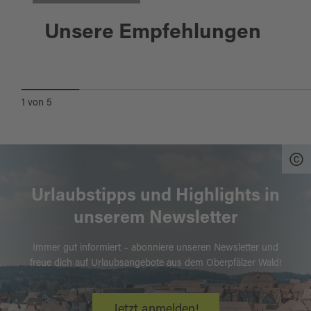
Nabburg
25.09.2026
Unsere Empfehlungen
KABARETT: ANNPHIE FRITZ
1
von
5
Urlaubstipps und Highlights in
unserem Newsletter
Immer gut informiert – abonniere unseren Newsletter und
freue dich auf Urlaubsangebote aus dem Oberpfälzer Wald!
Jetzt anmelden!