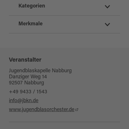
Kategorien
Konzert
Merkmale
Kulturkalender
für Familien
Schlechtwetterangebot
für Individualgäste
Veranstalter
für jedes Wetter
Jugendblaskapelle Nabburg
Danziger Weg 14
Barrierefrei
92507 Nabburg
Zielgruppe Erwachsene
+49 9433 / 1543
Zielgruppe Familien
info@jbkn.de
Zielgruppe Senioren
www.jugendblasorchester.de
für Gruppen