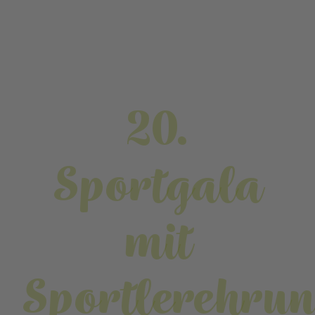
20.
Sportgala
mit
Sportlerehru