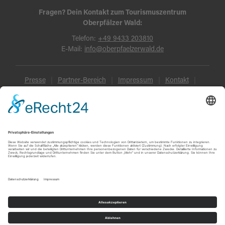
Fragen? Dein Kontakt zum Tourismuszentrum
Oberpfälzer Wald:
Telefon:
+49 9433 203810
E-Mail:
info@oberpfaelzerwald.de
Presse
Partner-Bereich
Impressum
Kontakt
Datenschutz
AGB und Reisebedingungen
Widerruf
Barrierefreiheit