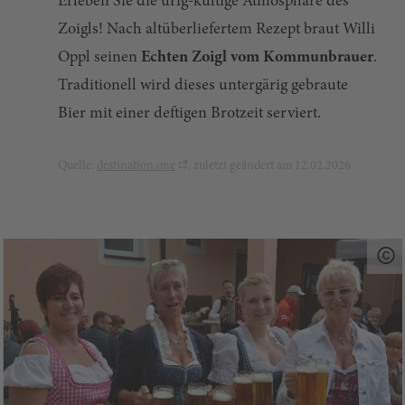
Erleben Sie die urig-kultige Atmosphäre des
Zoigls! Nach altüberliefertem Rezept braut Willi
Oppl seinen
Echten Zoigl vom Kommunbrauer
.
Traditionell wird dieses untergärig gebraute
Bier mit einer deftigen Brotzeit serviert.
Quelle:
destination.one
, zuletzt geändert am 12.02.2026