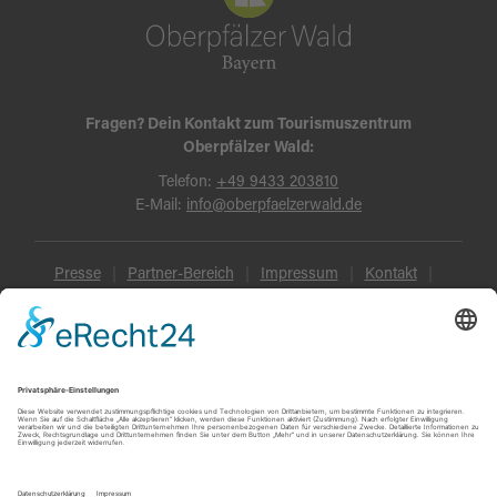
Fragen? Dein Kontakt zum Tourismuszentrum
Oberpfälzer Wald:
Telefon:
+49 9433 203810
E-Mail:
info@oberpfaelzerwald.de
Presse
Partner-Bereich
Impressum
Kontakt
Datenschutz
AGB und Reisebedingungen
Widerruf
Barrierefreiheit