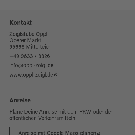
Sitzplätze Innenbereich:
120
Kontakt
Sitzplätze Außenbereich:
0
Zoiglstube Oppl
Oberer Markt 11
95666 Mitterteich
+49 9633 / 3326
info@oppl-zoigl.de
www.oppl-zoigl.de
Anreise
Plane Deine Anreise mit dem PKW oder den
öffentlichen Verkehrsmitteln
Anreise mit Google Maps planen