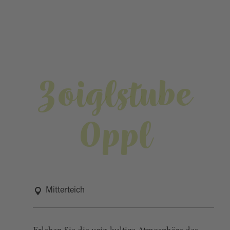
Zoiglstube
Oppl
Mitterteich