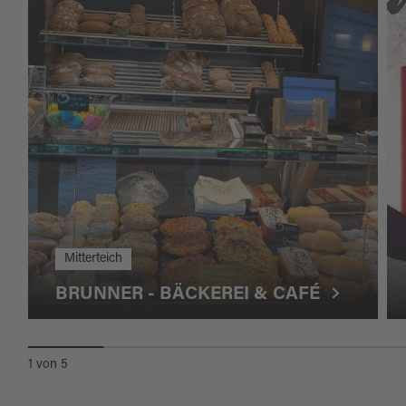
Mitterteich
BRUNNER - BÄCKEREI & CAFÉ
1
von
5