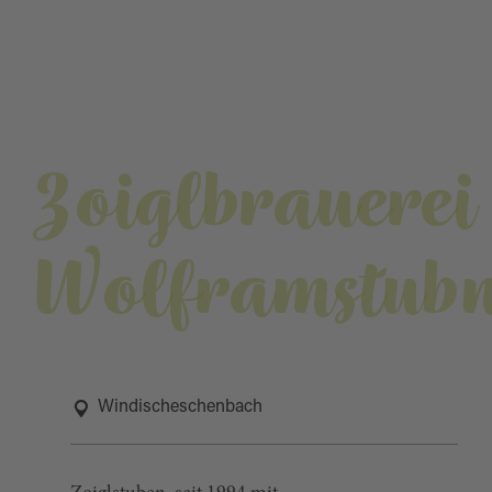
Zoiglbrauerei
Wolframstub
Windischeschenbach