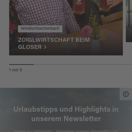
Windischeschenbach
ZOIGLWIRTSCHAFT BEIM
GLOSER
1
von
5
Urlaubstipps und Highlights in
unserem Newsletter
Immer gut informiert – abonniere unseren Newsletter und