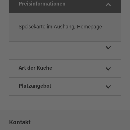
Preisinformationen
Speisekarte im Aushang, Homepage
Brauereigaststätte
Art der Küche
Zoiglstube
regionale Küche
Platzangebot
Sitzplätze Innenbereich:
100
Kontakt
Sitzplätze Außenbereich:
50