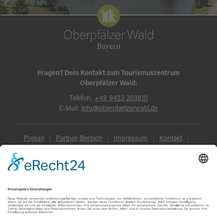
Fragen? Dein Kontakt zum Tourismuszentrum
Oberpfälzer Wald:
Telefon:
+49 9433 203810
E-Mail:
info@oberpfaelzerwald.de
Presse
Partner-Bereich
Impressum
Kontakt
Datenschutz
AGB und Reisebedingungen
Widerruf
Barrierefreiheit