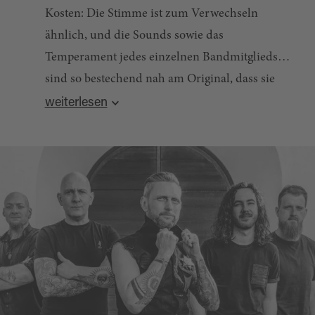
Kosten: Die Stimme ist zum Verwechseln
ähnlich, und die Sounds sowie das
Temperament jedes einzelnen Bandmitglieds
sind so bestechend nah am Original, dass sie
Quelle:
destination.one
, zuletzt geändert am 02.04.2026
jedem Vergleich standhalten!
weiterlesen
Kartenvorverkauf
:
www.der-kartenvorverkauf.de