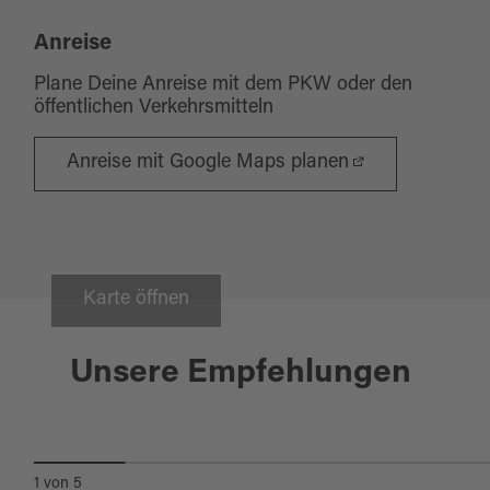
Anreise
Plane Deine Anreise mit dem PKW oder den
öffentlichen Verkehrsmitteln
Anreise mit Google Maps planen
Karte öffnen
Schwandorf
04.09.2026
ZELT- UND KULTURFESTIVAL:
Unsere Empfehlungen
INES PROCTER - BÄSD OFF "DIE
NÄRRISCHE PUTZFRAA"
1
von
5