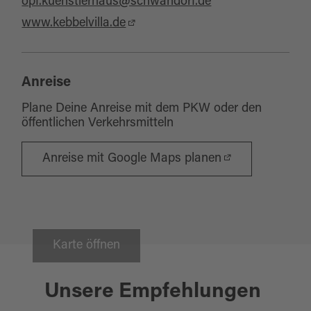
opf.kuenstlerhaus@schwandorf.de
www.kebbelvilla.de
Anreise
Plane Deine Anreise mit dem PKW oder den
öffentlichen Verkehrsmitteln
Anreise mit Google Maps planen
Karte öffnen
Schwandorf
19.09.2026
KLASSIKFESTIVAL GOLDENER
Unsere Empfehlungen
OKTOBER - SONGS FROM A
SECRET GARDEN