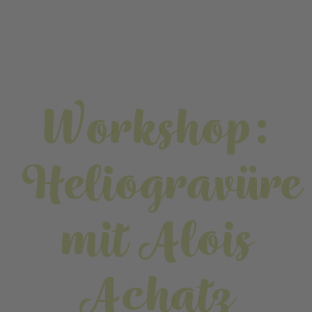
Workshop:
Heliogravüre
mit Alois
Achatz