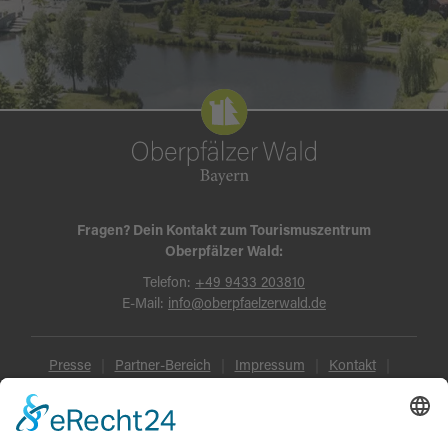
Fragen? Dein Kontakt zum Tourismuszentrum
Oberpfälzer Wald:
Telefon:
+49 9433 203810
E-Mail:
info@oberpfaelzerwald.de
Presse
Partner-Bereich
Impressum
Kontakt
Datenschutz
AGB und Reisebedingungen
Widerruf
Barrierefreiheit