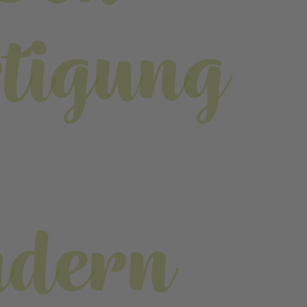
tigung
dern