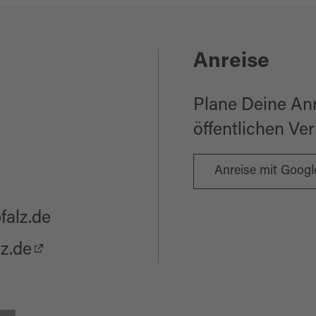
bby
Anreise
hsene
en
Plane Deine An
öffentlichen Ve
Anreise mit Goog
alz.de
z.de