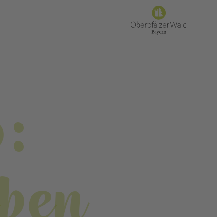
:
eben