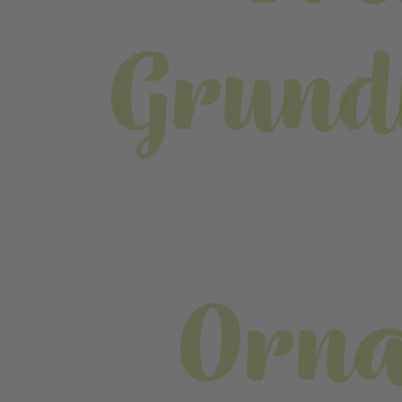
Grund
Orn