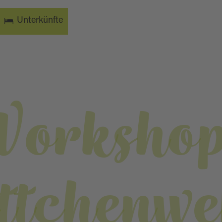
Unterkünfte
Workshop
ttchenw