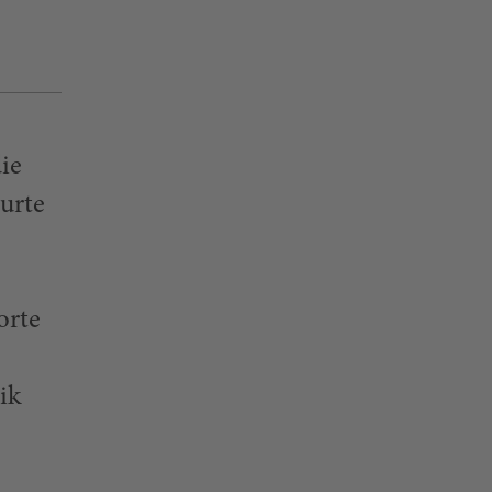
ie
urte
orte
ik