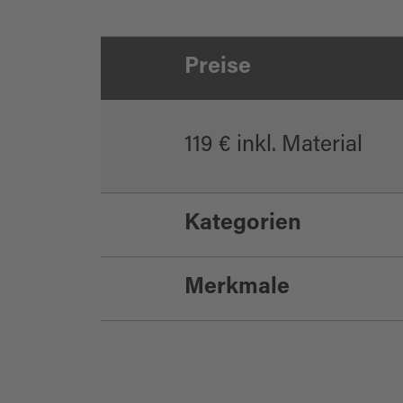
Preise
119 € inkl. Material
Kategorien
Merkmale
Sonstiges
Brauchtum/Kultur
Schlechtwetteran
Geselligkeit/Spiel