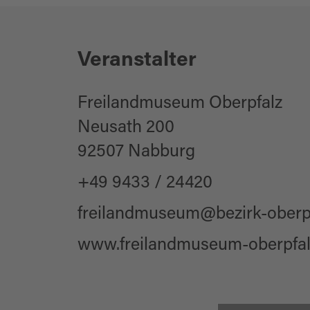
für Individualgäste
Kurs/Seminar/Ho
für jedes Wetter
Kulturkalender
Veranstalter
Zielgruppe Erwac
Zielgruppe Senior
Freilandmuseum Oberpfalz
für Gruppen
Neusath 200
92507 Nabburg
+49 9433 / 24420
freilandmuseum@bezirk-oberpf
www.freilandmuseum-oberpfal