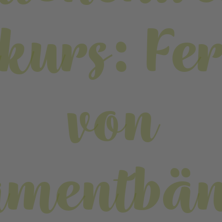
kurs: Fer
von
amentbän