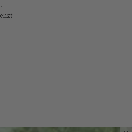
.
renzt