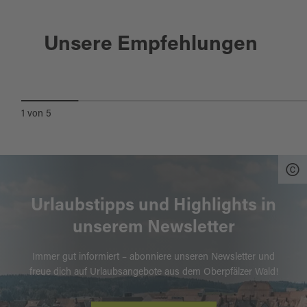
Wiesau
Unsere Empfehlungen
NATURERLEBNISPFAD WIESAUER
WALDSEEN
1
von
5
Urlaubstipps und Highlights in
unserem Newsletter
Immer gut informiert – abonniere unseren Newsletter und
freue dich auf Urlaubsangebote aus dem Oberpfälzer Wald!