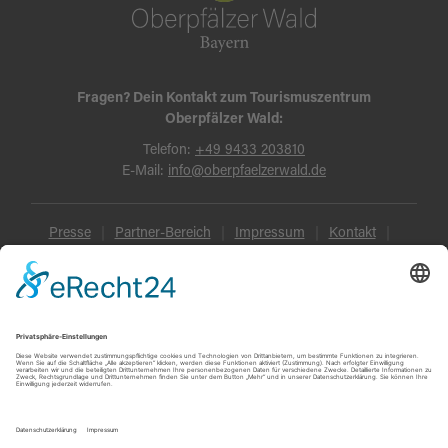
Fragen? Dein Kontakt zum Tourismuszentrum
Oberpfälzer Wald:
Telefon:
+49 9433 203810
E-Mail:
info@oberpfaelzerwald.de
Presse
Partner-Bereich
Impressum
Kontakt
Datenschutz
AGB und Reisebedingungen
Widerruf
Barrierefreiheit